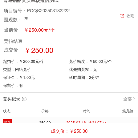
项目编号：
PCQS202503182222
收藏
29
围观数：
￥
250.00
元
/个
当前价
竞拍结束
￥
250.00
成交价
起拍价：￥
200.00
元
/个
竞价幅度：￥
50.00
元
/个
类型：
网络竞价
优先购买权：
无
保证金：￥
1.00
元
延时周期：
2
分钟
保留价：
有
竞买记录 (
)
全部
2
状态
价格
时间
第几轮
领先
250.00
2025-03-18 14:21:07:44
--
成交价：￥
250.00
出局
200.00
2025-03-18 14:21:03:69
--