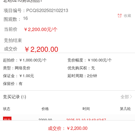
项目编号：
PCQS202502102213
收藏
16
围观数：
￥
2,200.00
元
/个
当前价
竞拍结束
￥
2,200.00
成交价
起拍价：￥
1,000.00
元
/个
竞价幅度：￥
100.00
元
/个
类型：
网络竞价
优先购买权：
无
保证金：￥
1.00
元
延时周期：
2
分钟
保留价：
有
竞买记录 (
)
全部
5
状态
价格
时间
第几轮
领先
2200.00
2025-02-10 13:43:42:67
--
成交价：￥
2,200.00
出局
2100.00
2025-02-10 13:41:58:52
--