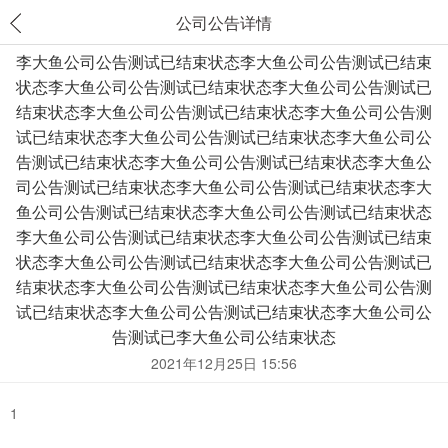
公司公告详情
李大鱼公司公告测试已结束状态李大鱼公司公告测试已结束
状态李大鱼公司公告测试已结束状态李大鱼公司公告测试已
结束状态李大鱼公司公告测试已结束状态李大鱼公司公告测
试已结束状态李大鱼公司公告测试已结束状态李大鱼公司公
告测试已结束状态李大鱼公司公告测试已结束状态李大鱼公
司公告测试已结束状态李大鱼公司公告测试已结束状态李大
鱼公司公告测试已结束状态李大鱼公司公告测试已结束状态
李大鱼公司公告测试已结束状态李大鱼公司公告测试已结束
状态李大鱼公司公告测试已结束状态李大鱼公司公告测试已
结束状态李大鱼公司公告测试已结束状态李大鱼公司公告测
试已结束状态李大鱼公司公告测试已结束状态李大鱼公司公
告测试已李大鱼公司公结束状态
2021年12月25日 15:56
1